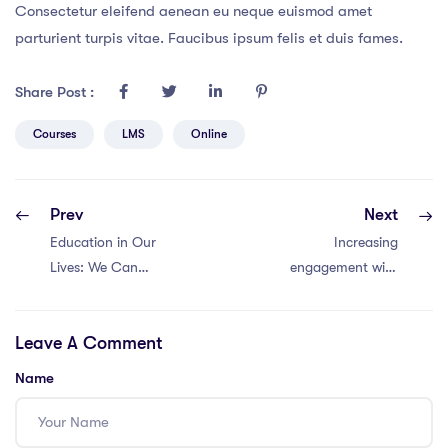
Consectetur eleifend aenean eu neque euismod amet
parturient turpis vitae. Faucibus ipsum felis et duis fames.
Share Post :
Courses
LMS
Online
Prev
Next
Education in Our
Increasing
Lives: We Can
engagement with
Change the
Instagram and
Future
facebook
Leave A Comment
Name